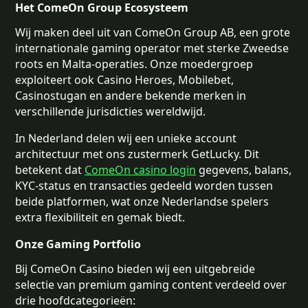
Het ComeOn Group Ecosysteem
Wij maken deel uit van ComeOn Group AB, een grote
internationale gaming operator met sterke Zweedse
roots en Malta-operaties. Onze moedergroep
exploiteert ook Casino Heroes, Mobilebet,
Casinostugan en andere bekende merken in
verschillende jurisdicties wereldwijd.
In Nederland delen wij een unieke account
architectuur met ons zustermerk GetLucky. Dit
betekent dat
ComeOn casino login
gegevens, balans,
KYC-status en transacties gedeeld worden tussen
beide platformen, wat onze Nederlandse spelers
extra flexibiliteit en gemak biedt.
Onze Gaming Portfolio
Bij ComeOn Casino bieden wij een uitgebreide
selectie van premium gaming content verdeeld over
drie hoofdcategorieën: