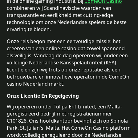
in de online gaming industrie. Bij
ComeOn Casino
combineren wij Scandinavische waarden van
transparantie en eerlijkheid met cutting-edge
technologie om onze Nederlandse spelers de beste
ervaring te bieden.
Onze reis begon met een eenvoudige missie: het
creëren van een online casino dat zowel spannend
als veilig is. Vandaag de dag opereren wij onder een
volledige Nederlandse Kansspelautoriteit (KSA)
licentie en zijn wij trots op onze reputatie als een
betrouwbare en innovatieve operator in de ComeOn
casino Nederland markt.
Onze Licentie En Regelgeving
Wij opereren onder Tulipa Ent Limited, een Malta-
geregistreerd bedrijf met registratienummer
C101828. Ons hoofdkantoor bevindt zich op Spinola
Park, St. Julian's, Malta. Het ComeOn Casino platform
wordt volledig gereguleerd door de Nederlandse