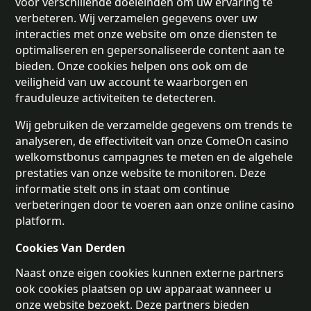
voor verschillende doeleinden om uw ervaring te
verbeteren. Wij verzamelen gegevens over uw
interacties met onze website om onze diensten te
optimaliseren en gepersonaliseerde content aan te
bieden. Onze cookies helpen ons ook om de
veiligheid van uw account te waarborgen en
frauduleuze activiteiten te detecteren.
Wij gebruiken de verzamelde gegevens om trends te
analyseren, de effectiviteit van onze ComeOn casino
welkomstbonus campagnes te meten en de algehele
prestaties van onze website te monitoren. Deze
informatie stelt ons in staat om continue
verbeteringen door te voeren aan onze online casino
platform.
Cookies Van Derden
Naast onze eigen cookies kunnen externe partners
ook cookies plaatsen op uw apparaat wanneer u
onze website bezoekt. Deze partners bieden