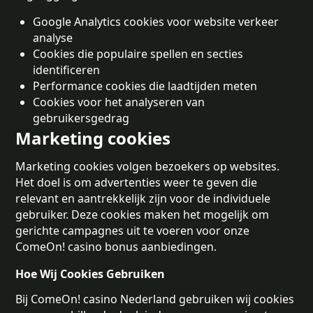
Google Analytics cookies voor website verkeer
analyse
Cookies die populaire spellen en secties
identificeren
Performance cookies die laadtijden meten
Cookies voor het analyseren van
gebruikersgedrag
Marketing cookies
Marketing cookies volgen bezoekers op websites.
Het doel is om advertenties weer te geven die
relevant en aantrekkelijk zijn voor de individuele
gebruiker. Deze cookies maken het mogelijk om
gerichte campagnes uit te voeren voor onze
ComeOn! casino bonus aanbiedingen.
Hoe Wij Cookies Gebruiken
Bij ComeOn! casino Nederland gebruiken wij cookies