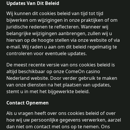
Updates Van Dit Beleid
Wij kunnen dit cookies beleid van tijd tot tijd
bijwerken om wijzigingen in onze praktijken of om
juridische redenen te reflecteren. Wanneer wij
belangrijke wijzigingen aanbrengen, zullen wij u
hiervan op de hoogte stellen via onze website of via
e-mail. Wij raden u aan om dit beleid regelmatig te
controleren voor eventuele updates.
De meest recente versie van ons cookies beleid is
altijd beschikbaar op onze ComeOn casino
Nederland website. Door verder gebruik te maken
van onze diensten na het plaatsen van updates,
stemt u in met het bijgewerkte beleid.
Contact Opnemen
Als u vragen heeft over ons cookies beleid of over
hoe wij uw persoonlijke gegevens verwerken, aarzel
dan niet om contact met ons op te nemen. Ons