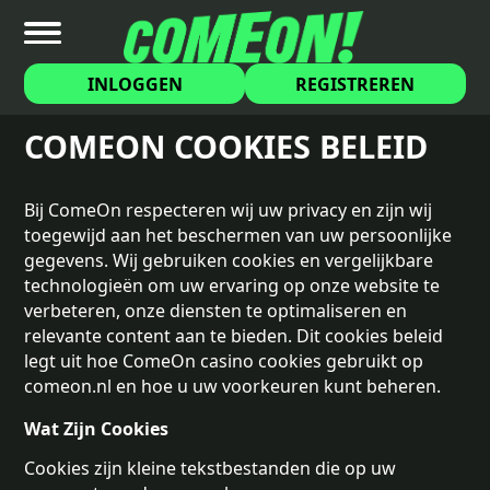
INLOGGEN
REGISTREREN
COMEON COOKIES BELEID
Bij ComeOn respecteren wij uw privacy en zijn wij
toegewijd aan het beschermen van uw persoonlijke
gegevens. Wij gebruiken cookies en vergelijkbare
technologieën om uw ervaring op onze website te
verbeteren, onze diensten te optimaliseren en
relevante content aan te bieden. Dit cookies beleid
legt uit hoe ComeOn casino cookies gebruikt op
comeon.nl en hoe u uw voorkeuren kunt beheren.
Wat Zijn Cookies
Cookies zijn kleine tekstbestanden die op uw