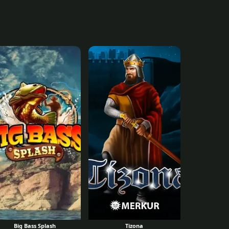
Big Bass Splash
Tizona