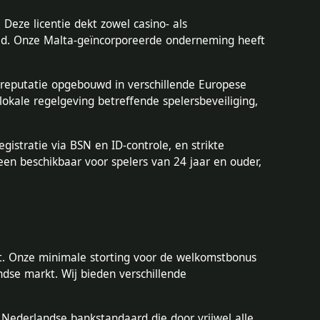
eze licentie dekt zowel casino- als
ted. Onze Malta-geïncorporeerde onderneming heeft
 reputatie opgebouwd in verschillende Europese
okale regelgeving betreffende spelersbeveiliging,
gistratie via BSN en ID-controle, en strikte
leen beschikbaar voor spelers van 24 jaar en ouder,
rkt. Onze minimale storting voor de welkomstbonus
dse markt. Wij bieden verschillende
Nederlandse bankstandaard die door vrijwel alle