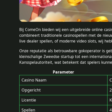
Bij ComeOn bieden wij een uitgebreide online casi
combineert traditionele casinospellen met de nieu
live dealer spellen, of moderne video slots, wij h
Onze reputatie als betrouwbare gokoperator is ge
kleinschalige Zweedse startup tot een internation
Kansspelautoriteit, wat betekent dat spelers kunne
Parameter
Casino Naam
Opgericht
2
Licentie
K
Spellen
4