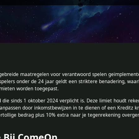
tgebreide maatregelen voor verantwoord spelen geïmplementeer
or spelers onder de 24 jaar geldt een striktere benadering, wa
imieten worden toegepast.
 die sinds 1 oktober 2024 verplicht is. Deze limiet houdt reke
passen door inkomstbewijzen in te dienen of een Kreditz kred
vertollige bedrag plus 10% extra naar je tegenrekening overg
ie Bij ComeOn